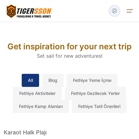
Turlar
Get inspiration for your next trip
Set sail for new adventures!
Tekne & Yat
Havalimanı Transfer
All
Blog
Fethiye Yeme İçme
Blog
Fethiye Aktiviteler
Fethiye Gezilecek Yerler
İletişim
Fethiye Kamp Alanları
Fethiye Tatil Önerileri
Karaot Halk Plajı