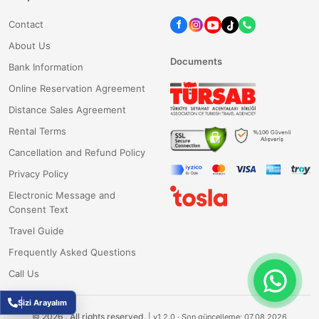
Contact
About Us
Documents
Bank Information
Online Reservation Agreement
Distance Sales Agreement
Rental Terms
Cancellation and Refund Policy
Privacy Policy
Electronic Message and
Consent Text
Travel Guide
Frequently Asked Questions
Call Us
Sizi Arayalım
©
2026
.
All rights reserved.
|
v1.2.0
· Son güncelleme: 07.08.2026