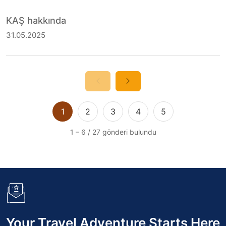
KAŞ hakkında
31.05.2025
1
2
3
4
5
1
–
6
/
27
gönderi bulundu
Your Travel Adventure Starts Here