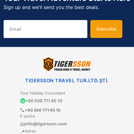
Sign up and we'll send you the best deals.
Subscribe
TIGERSSON TRAVEL TUR.LTD.ŞTİ.
Your Holiday Consultant
+90 506 771 65 10
+90 506 771 65 10
E-posta
info@tigersson.com
📧
Adres
📍