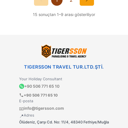
15
sonuçtan
1
–
9
arası gösteriliyor
TIGERSSON TRAVEL TUR.LTD.ŞTİ.
Your Holiday Consultant
+90 506 771 65 10
+90 506 771 65 10
E-posta
info@tigersson.com
📧
Adres
📍
Ölüdeniz, Çarşı Cd. No: 11/4, 48340 Fethiye/Muğla