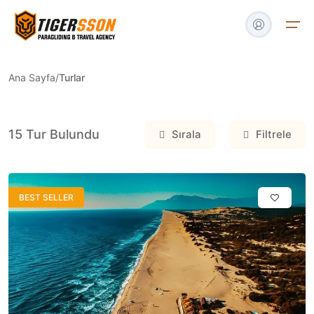
Ana Sayfa
/
Turlar
Turlar
15
Tur Bulundu
Sırala
Filtrele
Tekne & Yat
Havalimanı Transfer
BEST SELLER
Blog
İletişim