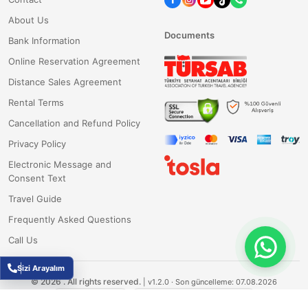
About Us
Documents
Bank Information
Online Reservation Agreement
Distance Sales Agreement
Rental Terms
Cancellation and Refund Policy
Privacy Policy
Electronic Message and
Consent Text
Travel Guide
Frequently Asked Questions
Call Us
Sizi Arayalım
©
2026
.
All rights reserved.
|
v1.2.0
· Son güncelleme: 07.08.2026
Fluxesoft Yazılım
TÜBİTAK Destekli Ar-Ge Projesi