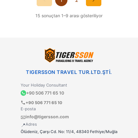
15
sonuçtan
1
–
9
arası gösteriliyor
TIGERSSON TRAVEL TUR.LTD.ŞTİ.
Your Holiday Consultant
+90 506 771 65 10
+90 506 771 65 10
E-posta
info@tigersson.com
📧
Adres
📍
Ölüdeniz, Çarşı Cd. No: 11/4, 48340 Fethiye/Muğla