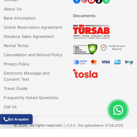
About Us
Documents
Bank Information
Online Reservation Agreement
Distance Sales Agreement
Rental Terms
Cancellation and Refund Policy
Privacy Policy
Electronic Message and
Consent Text
Travel Guide
Frequently Asked Questions
Call Us
Sizi Arayalım
©
2026
.
All rights reserved.
|
v1.2.0
· Son güncelleme: 07.08.2026
Fluxesoft Yazılım
TÜBİTAK Destekli Ar-Ge Projesi