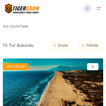
Ana Sayfa
/
Turlar
Turlar
15
Tur Bulundu
Sırala
Filtrele
Tekne & Yat
Havalimanı Transfer
BEST SELLER
Blog
İletişim