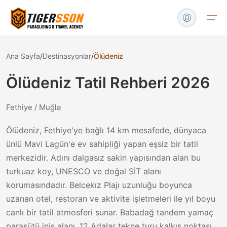
Ana Sayfa
/
Destinasyonlar
/
Ölüdeniz
Turlar
Ölüdeniz
Tatil Rehberi
2026
Tekne & Yat
Fethiye / Muğla
Havalimanı Transfer
Ölüdeniz, Fethiye'ye bağlı 14 km mesafede, dünyaca
ünlü Mavi Lagün'e ev sahipliği yapan eşsiz bir tatil
Blog
merkezidir. Adını dalgasız sakin yapısından alan bu
turkuaz koy, UNESCO ve doğal SİT alanı
İletişim
korumasındadır. Belcekız Plajı uzunluğu boyunca
uzanan otel, restoran ve aktivite işletmeleri ile yıl boyu
canlı bir tatil atmosferi sunar. Babadağ tandem yamaç
paraşütü iniş alanı, 12 Adalar tekne turu kalkış noktası