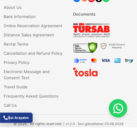
About Us
Documents
Bank Information
Online Reservation Agreement
Distance Sales Agreement
Rental Terms
Cancellation and Refund Policy
Privacy Policy
Electronic Message and
Consent Text
Travel Guide
Frequently Asked Questions
Call Us
Sizi Arayalım
©
2026
.
All rights reserved.
|
v1.2.0
· Son güncelleme: 03.08.2026
Fluxesoft Yazılım
TÜBİTAK Destekli Ar-Ge Projesi