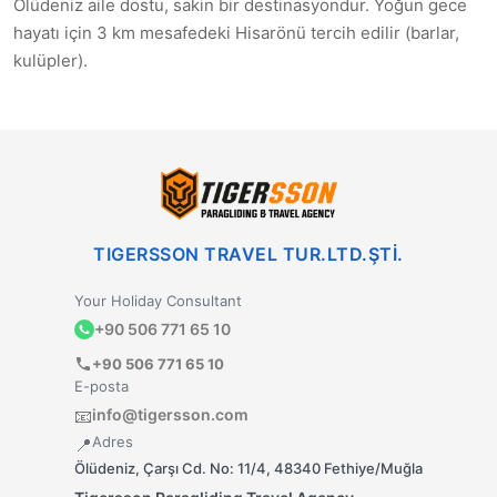
Ölüdeniz aile dostu, sakin bir destinasyondur. Yoğun gece
hayatı için 3 km mesafedeki Hisarönü tercih edilir (barlar,
kulüpler).
TIGERSSON TRAVEL TUR.LTD.ŞTİ.
Your Holiday Consultant
+90 506 771 65 10
+90 506 771 65 10
E-posta
info@tigersson.com
📧
Adres
📍
Ölüdeniz, Çarşı Cd. No: 11/4, 48340 Fethiye/Muğla