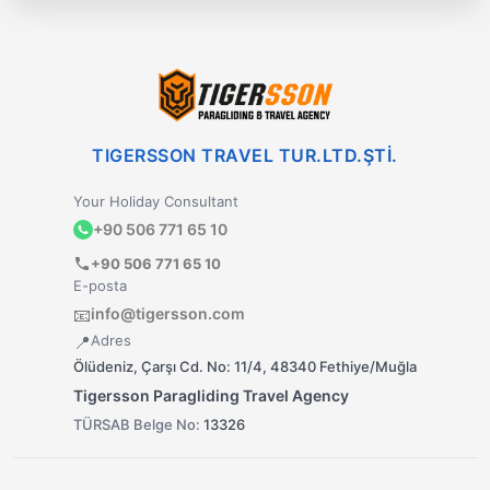
TIGERSSON TRAVEL TUR.LTD.ŞTİ.
Your Holiday Consultant
+90 506 771 65 10
+90 506 771 65 10
E-posta
info@tigersson.com
📧
Adres
📍
Ölüdeniz, Çarşı Cd. No: 11/4, 48340 Fethiye/Muğla
Tigersson Paragliding Travel Agency
TÜRSAB Belge No:
13326