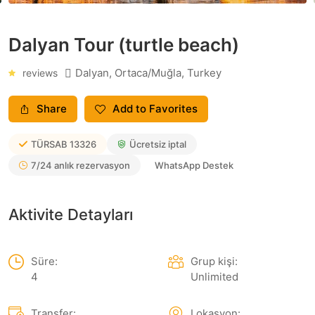
Dalyan Tour (turtle beach)
Dalyan, Ortaca/Muğla, Turkey
reviews
Share
Add to Favorites
TÜRSAB
13326
Ücretsiz iptal
7/24 anlık rezervasyon
WhatsApp Destek
Aktivite Detayları
Süre:
Grup kişi:
4
Unlimited
Transfer:
Lokasyon: