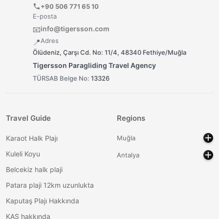
+90 506 771 65 10
E-posta
info@tigersson.com
📧
Adres
📍
Ölüdeniz, Çarşı Cd. No: 11/4, 48340 Fethiye/Muğla
Tigersson Paragliding Travel Agency
TÜRSAB Belge No:
13326
Travel Guide
Regions
Karaot Halk Plajı
Muğla
Kuleli Koyu
Antalya
Belcekiz halk plaji
Patara plaji 12km uzunlukta
Kaputaş Plajı Hakkında
KAŞ hakkında